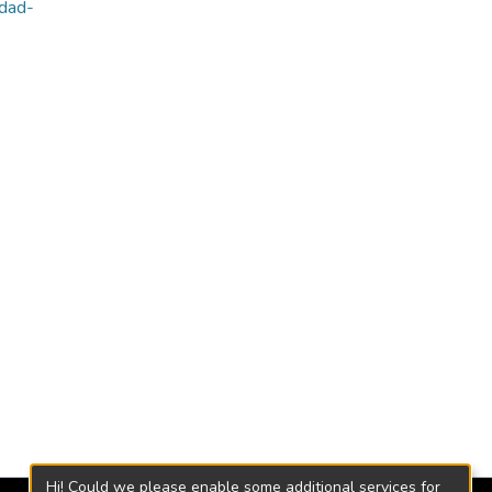
idad-
Hi! Could we please enable some additional services for