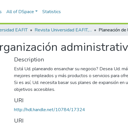
s
All of DSpace
Statistics
ersidad EAFIT
Revista Universidad EAFIT, Vol. 04, Núm. 09 (1968)
rganización administrati
Description
Está Ud. planeando ensanchar su negocio? Desea Ud. más
mejores empleados y más productos o servicios para ofre
Si es así, Ud. necesita basar sus planes de expansión en 
objetivos accesibles.
URI
http://hdl.handle.net/10784/17324
URI