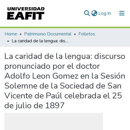
(current)
Log In
Communities & Collections
Home
Patrimonio Documental
Folletos
La caridad de la lengua: discurso pronunciado por el doctor Adolfo Leon Gomez en la Sesión Solemne de la Sociedad de San Vicente de Paúl celebrada el 25 de julio de 1897
All of DSpace
La caridad de la lengua: discurso
Statistics
pronunciado por el doctor
Adolfo Leon Gomez en la Sesión
Solemne de la Sociedad de San
Vicente de Paúl celebrada el 25
de julio de 1897