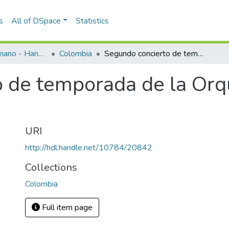
s
All of DSpace
Statistics
Programas de mano - Hand programs
Colombia
Segundo concierto de temporada de la Orquesta Sinfónica Nacional 1940
 de temporada de la Orq
URI
http://hdl.handle.net/10784/20842
Collections
Colombia
Full item page