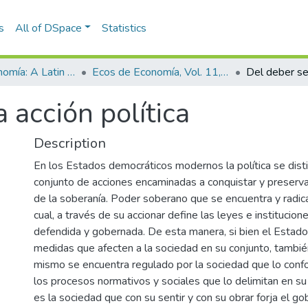
s
All of DSpace
Statistics
Ecos de Economía: A Latin American Journal of Applied Economics
Ecos de Economía, Vol. 11, No. 25 (2007)
 acción política
Description
En los Estados democráticos modernos la política se dis
conjunto de acciones encaminadas a conquistar y preserv
de la soberanía. Poder soberano que se encuentra y radica
cual, a través de su accionar define las leyes e institucion
defendida y gobernada. De esta manera, si bien el Esta
medidas que afecten a la sociedad en su conjunto, también
mismo se encuentra regulado por la sociedad que lo confo
los procesos normativos y sociales que lo delimitan en su
es la sociedad que con su sentir y con su obrar forja el g