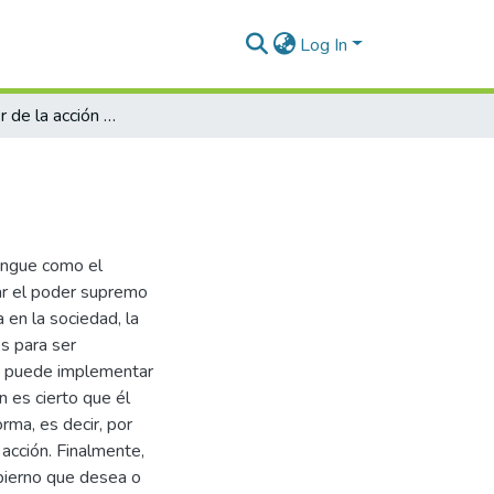
Log In
Del deber ser de la acción política
tingue como el
ar el poder supremo
 en la sociedad, la
es para ser
do puede implementar
 es cierto que él
rma, es decir, por
 acción. Finalmente,
obierno que desea o