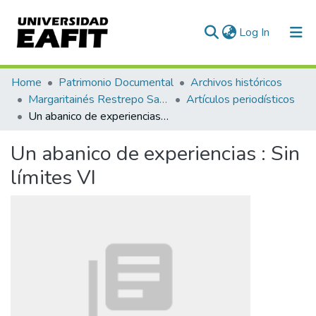
(current)
Log In
Communities & Collections
Home
Patrimonio Documental
Archivos históricos
Margaritainés Restrepo Santamaría
Artículos periodísticos
All of DSpace
Un abanico de experiencias : Sin límites VI
Statistics
Un abanico de experiencias : Sin
límites VI