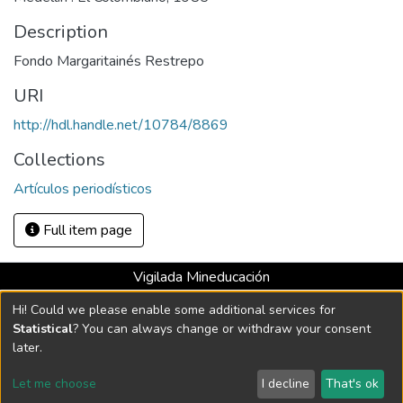
Description
Fondo Margaritainés Restrepo
URI
http://hdl.handle.net/10784/8869
Collections
Artículos periodísticos
Full item page
Vigilada Mineducación
Universidad con Acreditación Institucional hasta 2026 -
Hi! Could we please enable some additional services for
Resolución MEN 2158 de 2018
Statistical
? You can always change or withdraw your consent
later.
DSpace software
copyright © 2002-2026
LYRASIS
Let me choose
I decline
That's ok
Cookie settings
Send Feedback