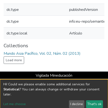
dc.type
publishedVersion
dc.type
info:eu-repo/semantics
dc.type.local
Artículo
Collections
Mundo Asia Pacífico, Vol. 02, Núm. 02 (2013)
Load more
Vigilada Mineducación
Universidad con Acreditación Institucional hasta 2026 -
Hi! Could we please enable some additional services for
Resolución MEN 2158 de 2018
Statistical
? You can always change or withdraw your consent
later.
DSpace software
copyright © 2002-2026
LYRASIS
Let me choose
I decline
That's ok
Cookie settings
Send Feedback