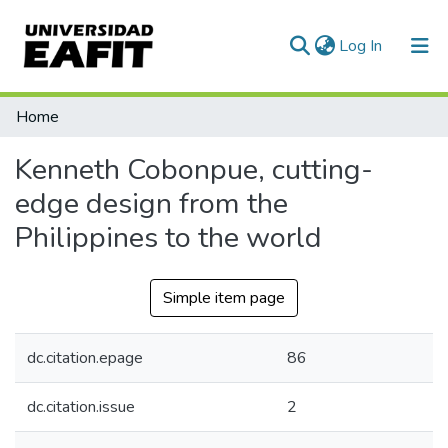
(current)
Log In
Communities & Collections
Home
All of DSpace
Kenneth Cobonpue, cutting-
Statistics
edge design from the
Philippines to the world
Simple item page
dc.citation.epage
86
dc.citation.issue
2