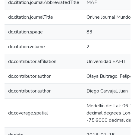
dc.citation.journalAbbreviatedTitle
MAP
dc.citation.journalTitle
Online Journal Mundo A
dc.citation.spage
83
dc.citation.volume
2
dc.contributor.affiliation
Universidad EAFIT
dc.contributor.author
Olaya Buitrago, Felipe
dc.contributor.author
Diego Carvajal, Juan
Medellín de: Lat: 06 
dc.coverage.spatial
decimal degrees Long
-75.6000 decimal deg