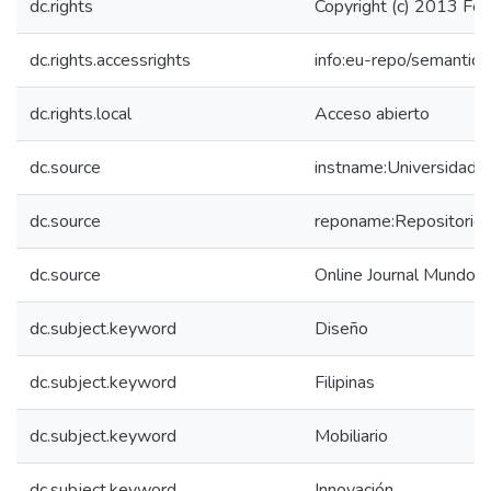
dc.rights
Copyright (c) 2013 Feli
dc.rights.accessrights
info:eu-repo/semantic
dc.rights.local
Acceso abierto
dc.source
instname:Universidad 
dc.source
reponame:Repositorio I
dc.source
Online Journal Mundo A
dc.subject.keyword
Diseño
dc.subject.keyword
Filipinas
dc.subject.keyword
Mobiliario
dc.subject.keyword
Innovación