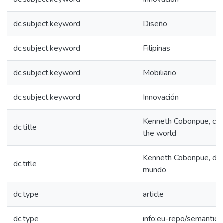
dc.subject.keyword
Diseño
dc.subject.keyword
Filipinas
dc.subject.keyword
Mobiliario
dc.subject.keyword
Innovación
Kenneth Cobonpue, cutt
dc.title
the world
Kenneth Cobonpue, dise
dc.title
mundo
dc.type
article
dc.type
info:eu-repo/semantics/