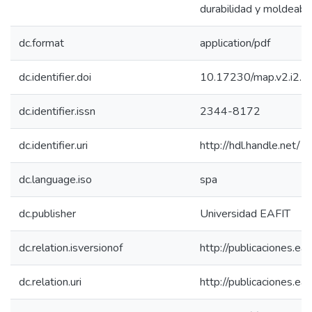
durabilidad y moldeabili
dc.format
application/pdf
dc.identifier.doi
10.17230/map.v2.i2.0
dc.identifier.issn
2344-8172
dc.identifier.uri
http://hdl.handle.net
dc.language.iso
spa
dc.publisher
Universidad EAFIT
dc.relation.isversionof
http://publicaciones.ea
dc.relation.uri
http://publicaciones.ea