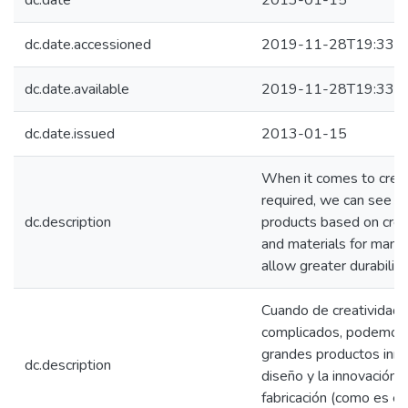
dc.date
2013-01-15
dc.date.accessioned
2019-11-28T19:33:2
dc.date.available
2019-11-28T19:33:2
dc.date.issued
2013-01-15
When it comes to creat
required, we can see h
dc.description
products based on creat
and materials for manuf
allow greater durability
Cuando de creatividad 
complicados, podemos
grandes productos inmob
dc.description
diseño y la innovación 
fabricación (como es el