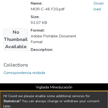
Name:
Down
MOR-C-46 F20.pdf
load
Size:
92.07 KB
Format:
No
Adobe Portable Document
Thumbnail
Format
Available
Description:
Collections
Correspondencia recibida
Vigilada Mineducación
Universidad con Acreditación Institucional hasta 2026 -
Hi! Could we please enable some additional services for
Resolución MEN 2158 de 2018
Statistical
? You can always change or withdraw your consent
later.