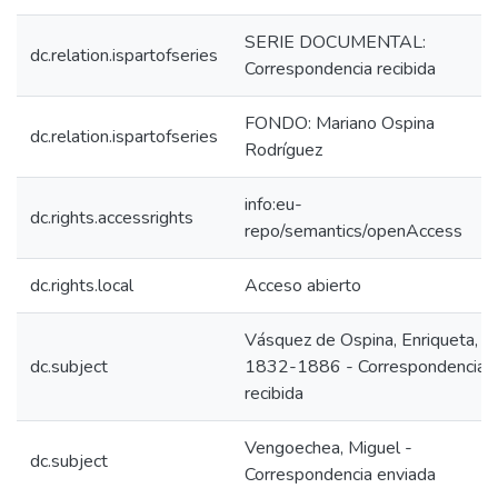
SERIE DOCUMENTAL:
dc.relation.ispartofseries
Correspondencia recibida
FONDO: Mariano Ospina
dc.relation.ispartofseries
Rodríguez
info:eu-
dc.rights.accessrights
repo/semantics/openAccess
dc.rights.local
Acceso abierto
Vásquez de Ospina, Enriqueta,
dc.subject
1832-1886 - Correspondencia
recibida
Vengoechea, Miguel -
dc.subject
Correspondencia enviada