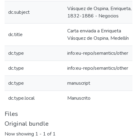
Vásquez de Ospina, Enriqueta,
dc.subject
1832-1886 - Negocios
Carta enviada a Enriqueta
dc.title
Vásquez de Ospina, Medellín
dc.type
info:eu-repo/semantics/other
dc.type
info:eu-repo/semantics/other
dc.type
manuscript
dc.type.local
Manuscrito
Files
Original bundle
Now showing
1 - 1 of 1