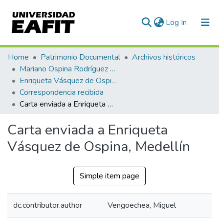
(current)
Log In
Communities & Collections
Home
Patrimonio Documental
Archivos históricos
Mariano Ospina Rodríguez (1826 -1912)
All of DSpace
Enriqueta Vásquez de Ospina
Correspondencia recibida
Statistics
Carta enviada a Enriqueta Vásquez de Ospina, Medellín
Carta enviada a Enriqueta
Vásquez de Ospina, Medellín
Simple item page
dc.contributor.author
Vengoechea, Miguel