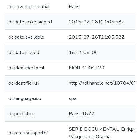
dc.coverage.spatial
París
dc.date.accessioned
2015-07-28T21:05:58Z
dc.date.available
2015-07-28T21:05:58Z
dc.date.issued
1872-05-06
dc.identifier.local
MOR-C-46 F20
dc.identifier.uri
http://hdl.handle.net/10784/67
dc.language.iso
spa
dc.publisher
París, 1872
SERIE DOCUMENTAL: Enriquet
dc.relation.ispartof
Vásquez de Ospina