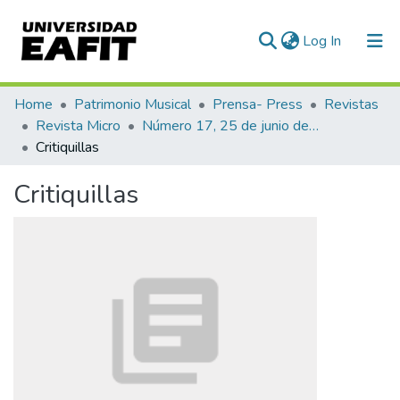
(current)
Log In
Communities & Collections
Home
Patrimonio Musical
Prensa- Press
Revistas
Revista Micro
Número 17, 25 de junio de 1940
All of DSpace
Critiquillas
Statistics
Critiquillas