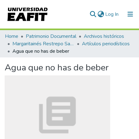
(current)
Log In
Communities & Collections
Home
Patrimonio Documental
Archivos históricos
Margaritainés Restrepo Santamaría
Artículos periodísticos
All of DSpace
Agua que no has de beber
Statistics
Agua que no has de beber