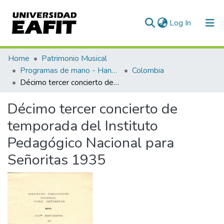
(current)
Log In
Communities & Collections
Home
Patrimonio Musical
Programas de mano - Hand programs
Colombia
All of DSpace
Décimo tercer concierto de temporada del Instituto Pedagógico Nacional para Señoritas 1935
Statistics
Décimo tercer concierto de
temporada del Instituto
Pedagógico Nacional para
Señoritas 1935