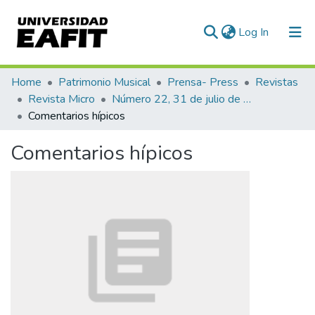
(current)
Log In
Communities & Collections
Home
Patrimonio Musical
Prensa- Press
Revistas
Revista Micro
Número 22, 31 de julio de 1940
All of DSpace
Comentarios hípicos
Statistics
Comentarios hípicos