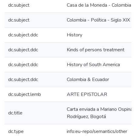
dc.subject
Casa de la Moneda - Colombia
dc.subject
Colombia - Política - Siglo XIX
dc.subject.ddc
History
dc.subject.ddc
Kinds of persons treatment
dc.subject.ddc
History of South America
dc.subject.ddc
Colombia & Ecuador
dc.subject.lemb
ARTE EPISTOLAR
Carta enviada a Mariano Ospina
dc.title
Rodríguez, Bogotá
dc.type
info:eu-repo/semantics/other