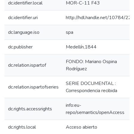
dc.identifier.local
MOR-C-11 F43
dc.identifier.uri
http://hdl.handle.net/10784/22
dc.language.iso
spa
dc.publisher
Medellín,1844
FONDO: Mariano Ospina
dc.relation.ispartof
Rodríguez
SERIE DOCUMENTAL :
dc.relation.ispartofseries
Correspondencia recibida
info:eu-
dc.rights.accessrights
repo/semantics/openAccess
dc.rights.local
Acceso abierto