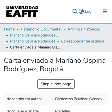
(current)
Log In
Communities & Collections
Home
Patrimonio Documental
Archivos históricos
Mariano Ospina Rodríguez (1826 -1912)
All of DSpace
Mariano Ospina Rodríguez
Correspondencia recibida
Carta enviada a Mariano Ospina Rodríguez, Bogotá
Statistics
Carta enviada a Mariano Ospina
Rodríguez, Bogotá
Simple item page
dc.contributor.author
Barrientos Zulaibar, Genaro
dc.coverage.spatial
Medellín