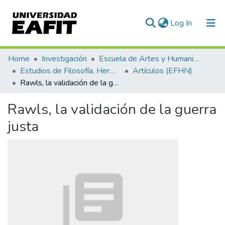
(current)
Log In
Communities & Collections
Home
Investigación
Escuela de Artes y Humanidades
Estudios de Filosofía, Hermenéutica y Narrativas
Artículos (EFHN)
All of DSpace
Rawls, la validación de la guerra justa
Statistics
Rawls, la validación de la guerra
justa