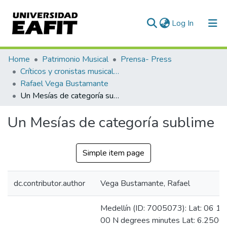
(current)
Log In
Communities & Collections
Home
Patrimonio Musical
Prensa- Press
Críticos y cronistas musicales
All of DSpace
Rafael Vega Bustamante
Un Mesías de categoría sublime
Statistics
Un Mesías de categoría sublime
Simple item page
dc.contributor.author
Vega Bustamante, Rafael
Medellín (ID: 7005073): Lat: 06 15
00 N degrees minutes Lat: 6.2500