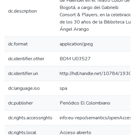
de Haendel en el Teatro Colón de
Bogotá, a cargo del Gabrielli
dc.description
Consort & Players, en la celebración
de los 30 años de la Biblioteca Luis
Ángel Arango
dc.format
application/jpeg
dc.identifier.other
BDM U03527
dc.identifier.uri
http://hdl.handle.net/10784/19306
dc.language.iso
spa
dc.publisher
Periódico El Colombiano
dc.rights.accessrights
info:eu-repo/semantics/openAccess
dc.rights.local
Acceso abierto