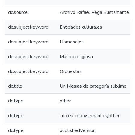
dc.source
Archivo Rafael Vega Bustamante
dc.subject.keyword
Entidades culturales
dc.subject.keyword
Homenajes
dc.subject.keyword
Música religiosa
dc.subject.keyword
Orquestas
dc.title
Un Mesías de categoría sublime
dc.type
other
dc.type
info:eu-repo/semantics/other
dc.type
publishedVersion