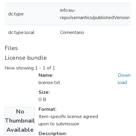
info:eu-
dc.type
repo/semantics/publishedVersion
dc.type.local
Comentario
Files
License bundle
Now showing
1 - 1 of 1
Name:
Down
license.txt
load
Size:
0 B
Format:
No
Item-specific license agreed
Thumbnail
upon to submission
Available
Description: