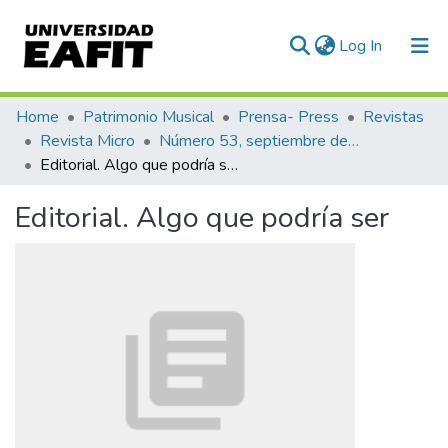
(current)
Log In
Communities & Collections
Home
Patrimonio Musical
Prensa- Press
Revistas
Revista Micro
Número 53, septiembre de 1943
All of DSpace
Editorial. Algo que podría ser
Statistics
Editorial. Algo que podría ser