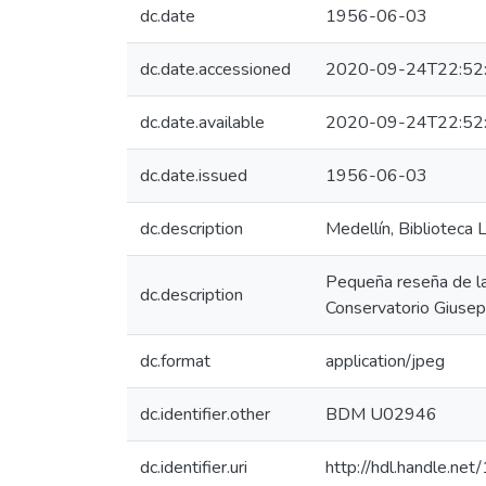
dc.date
1956-06-03
dc.date.accessioned
2020-09-24T22:52
dc.date.available
2020-09-24T22:52
dc.date.issued
1956-06-03
dc.description
Medellín, Biblioteca
Pequeña reseña de la c
dc.description
Conservatorio Giusepp
dc.format
application/jpeg
dc.identifier.other
BDM U02946
dc.identifier.uri
http://hdl.handle.n