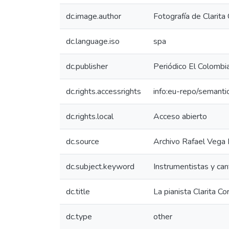
dc.image.author
Fotografía de Clarita
dc.language.iso
spa
dc.publisher
Periódico El Colombi
dc.rights.accessrights
info:eu-repo/semant
dc.rights.local
Acceso abierto
dc.source
Archivo Rafael Vega
dc.subject.keyword
Instrumentistas y ca
dc.title
La pianista Clarita Co
dc.type
other