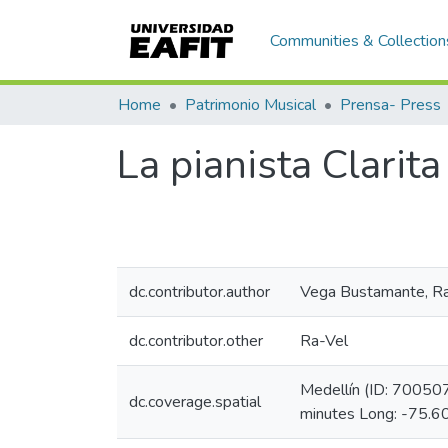
Communities & Collection
Home
Patrimonio Musical
Prensa- Press
La pianista Clarit
dc.contributor.author
Vega Bustamante, Ra
dc.contributor.other
Ra-Vel
Medellín (ID: 70050
dc.coverage.spatial
minutes Long: -75.6