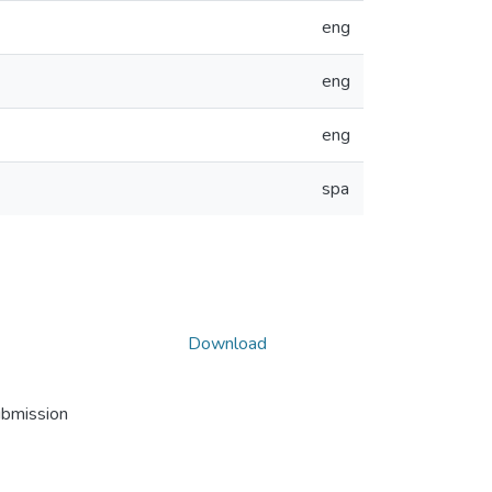
eng
eng
eng
spa
Download
ubmission