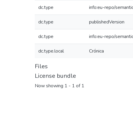
dc.type
info:eu-repo/semanti
dc.type
publishedVersion
dc.type
info:eu-repo/semanti
dc.type.local
Crónica
Files
License bundle
Now showing
1 - 1 of 1