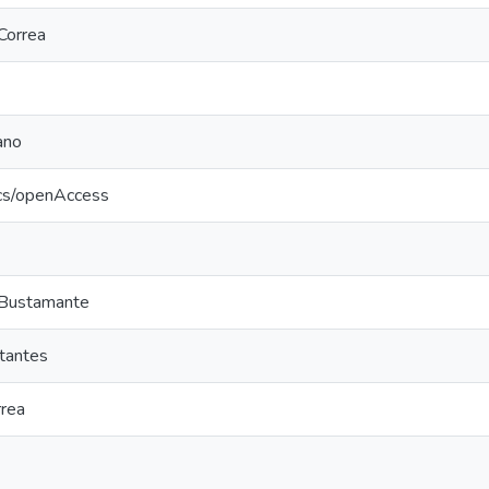
 Correa
ano
ics/openAccess
 Bustamante
ntantes
rrea