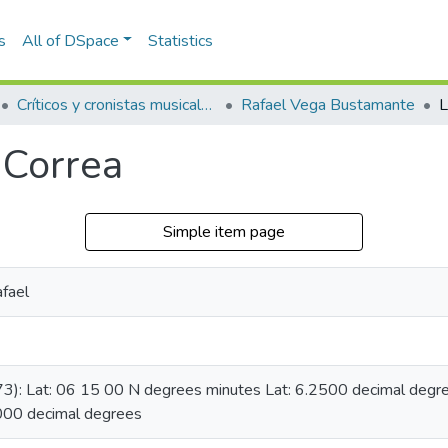
s
All of DSpace
Statistics
Críticos y cronistas musicales
Rafael Vega Bustamante
L
a Correa
Simple item page
fael
73): Lat: 06 15 00 N degrees minutes Lat: 6.2500 decimal de
000 decimal degrees