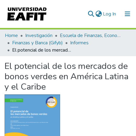
(current)
Log In
Communities & Collections
Home
Investigación
Escuela de Finanzas, Economía y Gobierno
Finanzas y Banca (Gifyb)
Informes
All of DSpace
El potencial de los mercados de bonos verdes en América Latina y el Caribe
Statistics
El potencial de los mercados de
bonos verdes en América Latina
y el Caribe