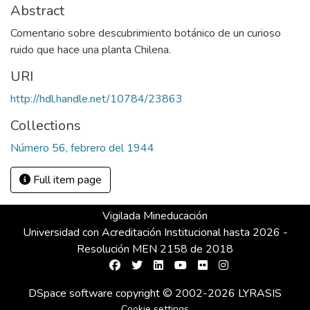
Abstract
Comentario sobre descubrimiento botánico de un curioso
ruido que hace una planta Chilena.
URI
http://hdl.handle.net/10784/23863
Collections
Número 56, febrero del 1944
Full item page
Vigilada Mineducación
Universidad con Acreditación Institucional hasta 2026 -
Resolución MEN 2158 de 2018
DSpace software
copyright © 2002-2026
LYRASIS
Cookie settings