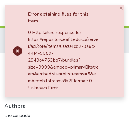
×
(current)
Log In
Error obtaining files for this
item
Communities & Collections
0 Http failure response for
Home
Patrimonio Musical
Prensa- Press
Revistas
https://repository.eafit.edu.co/serve
Revista Micro
Número 56, febrero del 1944
All of DSpace
r/api/core/items/60c04c82-3a6c-
Planta que Tose y Estornuda
44f4-9059-
Planta que Tose y Estornuda
2949c4763bb7/bundles?
size=9999&embed=primaryBitstre
am&embed.size=bitstreams=5&e
mbed=bitstreams%2Fformat: 0
Date
Unknown Error
1944-02
Authors
Desconocido