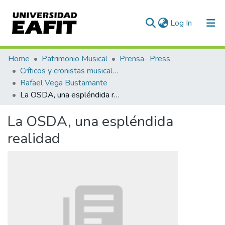
(current)
Log In
Communities & Collections
Home
Patrimonio Musical
Prensa- Press
Críticos y cronistas musicales
All of DSpace
Rafael Vega Bustamante
La OSDA, una espléndida realidad
Statistics
La OSDA, una espléndida
realidad