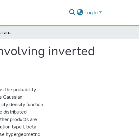
Log In
Product of independent random variables involving inverted hypergeometric function type I variables
nvolving inverted
as the probability
he Gaussian
ility density function
e distributed
Other products are
tion type I, beta
verse hypergeometric