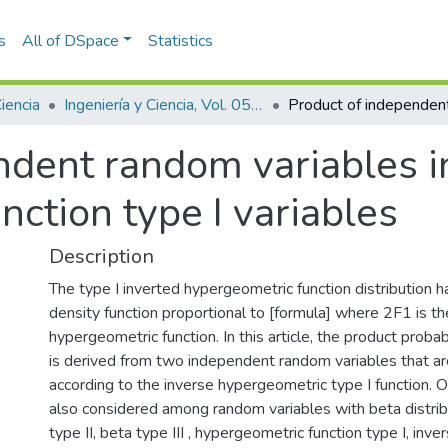
s
All of DSpace
Statistics
Ciencia
Ingeniería y Ciencia, Vol. 05, Núm. 10 (2009)
ndent random variables i
ction type I variables
Description
The type I inverted hypergeometric function distribution h
density function proportional to [formula] where 2F1 is t
hypergeometric function. In this article, the product probab
is derived from two independent random variables that ar
according to the inverse hypergeometric type I function. 
also considered among random variables with beta distribu
type II, beta type III , hypergeometric function type I, in