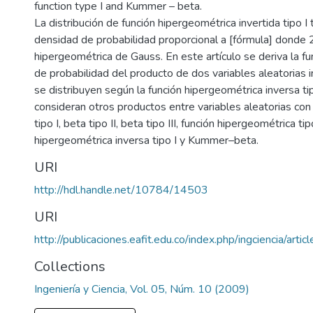
function type I and Kummer – beta.
La distribución de función hipergeométrica invertida tipo I 
densidad de probabilidad proporcional a [fórmula] donde 2
hipergeométrica de Gauss. En este artículo se deriva la f
de probabilidad del producto de dos variables aleatorias
se distribuyen según la función hipergeométrica inversa ti
consideran otros productos entre variables aleatorias con 
tipo I, beta tipo II, beta tipo III, función hipergeométrica tip
hipergeométrica inversa tipo I y Kummer–beta.
URI
http://hdl.handle.net/10784/14503
URI
http://publicaciones.eafit.edu.co/index.php/ingciencia/arti
Collections
Ingeniería y Ciencia, Vol. 05, Núm. 10 (2009)