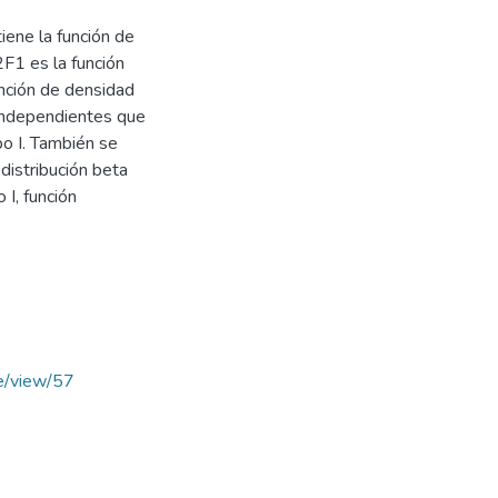
tiene la función de
F1 es la función
unción de densidad
 independientes que
po I. También se
distribución beta
o I, función
cle/view/57