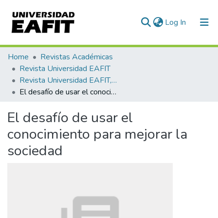
(current)
Log In
Communities & Collections
Home
Revistas Académicas
Revista Universidad EAFIT
All of DSpace
Revista Universidad EAFIT, Vol. 55, Núm. 176 (2020)
El desafío de usar el conocimiento para mejorar la sociedad
Statistics
El desafío de usar el
conocimiento para mejorar la
sociedad