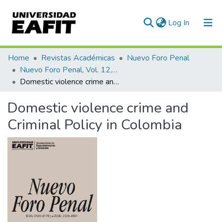
(current)
Log In
Communities & Collections
Home
Revistas Académicas
Nuevo Foro Penal
Nuevo Foro Penal, Vol. 12, Núm. 86 (2016)
All of DSpace
Domestic violence crime and Criminal Policy in Colombia
Statistics
Domestic violence crime and
Criminal Policy in Colombia