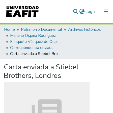
(current)
Log In
Communities & Collections
Home
Patrimonio Documental
Archivos históricos
Mariano Ospina Rodríguez (1826 -1912)
All of DSpace
Enriqueta Vásquez de Ospina
Correspondencia enviada
Statistics
Carta enviada a Stiebel Brothers, Londres
Carta enviada a Stiebel
Brothers, Londres