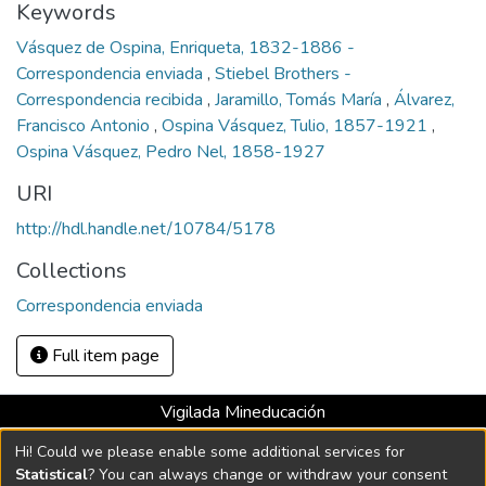
Keywords
Vásquez de Ospina, Enriqueta, 1832-1886 -
Correspondencia enviada
,
Stiebel Brothers -
Correspondencia recibida
,
Jaramillo, Tomás María
,
Álvarez,
Francisco Antonio
,
Ospina Vásquez, Tulio, 1857-1921
,
Ospina Vásquez, Pedro Nel, 1858-1927
URI
http://hdl.handle.net/10784/5178
Collections
Correspondencia enviada
Full item page
Vigilada Mineducación
Universidad con Acreditación Institucional hasta 2026 -
Hi! Could we please enable some additional services for
Resolución MEN 2158 de 2018
Statistical
? You can always change or withdraw your consent