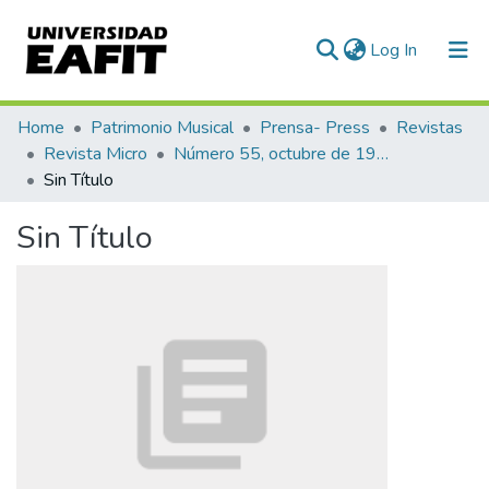
(current)
Log In
Communities & Collections
Home
Patrimonio Musical
Prensa- Press
Revistas
Revista Micro
Número 55, octubre de 1943
All of DSpace
Sin Título
Statistics
Sin Título