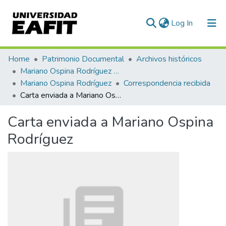
(current)
Log In
Communities & Collections
Home
Patrimonio Documental
Archivos históricos
Mariano Ospina Rodríguez (1826 -1912)
All of DSpace
Mariano Ospina Rodríguez
Correspondencia recibida
Carta enviada a Mariano Ospina Rodríguez
Statistics
Carta enviada a Mariano Ospina
Rodríguez