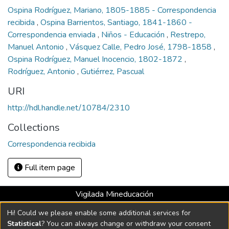
Ospina Rodríguez, Mariano, 1805-1885 - Correspondencia
recibida
,
Ospina Barrientos, Santiago, 1841-1860 -
Correspondencia enviada
,
Niños - Educación
,
Restrepo,
Manuel Antonio
,
Vásquez Calle, Pedro José, 1798-1858
,
Ospina Rodríguez, Manuel Inocencio, 1802-1872
,
Rodríguez, Antonio
,
Gutiérrez, Pascual
URI
http://hdl.handle.net/10784/2310
Collections
Correspondencia recibida
Full item page
Vigilada Mineducación
Universidad con Acreditación Institucional hasta 2026 -
Hi! Could we please enable some additional services for
Resolución MEN 2158 de 2018
Statistical
? You can always change or withdraw your consent