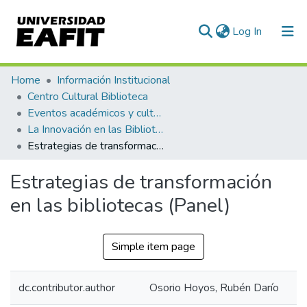
(current)
Log In
Communities & Collections
Home
Información Institucional
Centro Cultural Biblioteca
All of DSpace
Eventos académicos y culturales
La Innovación en las Bibliotecas. XIII reunión de Centros de Información CLADEA
Statistics
Estrategias de transformación en las bibliotecas (Panel)
Estrategias de transformación
en las bibliotecas (Panel)
Simple item page
dc.contributor.author
Osorio Hoyos, Rubén Darío