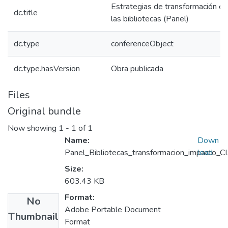
Estrategias de transformación en
dc.title
las bibliotecas (Panel)
dc.type
conferenceObject
dc.type.hasVersion
Obra publicada
Files
Original bundle
Now showing
1 - 1 of 1
Name:
Down
Panel_Bibliotecas_transformacion_impacto
load
Size:
603.43 KB
Format:
No
Adobe Portable Document
Thumbnail
Format