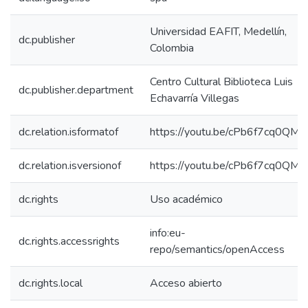
Universidad EAFIT, Medellín,
dc.publisher
Colombia
Centro Cultural Biblioteca Luis
dc.publisher.department
Echavarría Villegas
dc.relation.isformatof
https://youtu.be/cPb6f7cq0QM
dc.relation.isversionof
https://youtu.be/cPb6f7cq0QM
dc.rights
Uso académico
info:eu-
dc.rights.accessrights
repo/semantics/openAccess
dc.rights.local
Acceso abierto