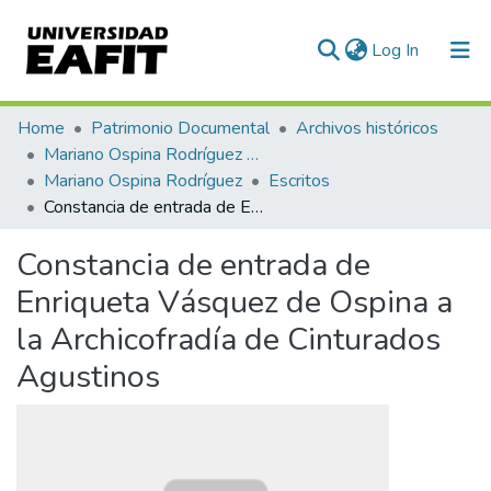
(current)
Log In
Communities & Collections
Home
Patrimonio Documental
Archivos históricos
Mariano Ospina Rodríguez (1826 -1912)
All of DSpace
Mariano Ospina Rodríguez
Escritos
Constancia de entrada de Enriqueta Vásquez de Ospina a la Archicofradía de Cinturados Agustinos
Statistics
Constancia de entrada de
Enriqueta Vásquez de Ospina a
la Archicofradía de Cinturados
Agustinos