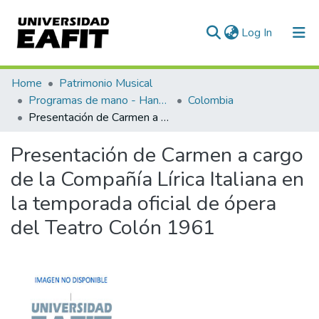
(current)
Log In
Communities & Collections
Home
Patrimonio Musical
Programas de mano - Hand programs
Colombia
All of DSpace
Presentación de Carmen a cargo de la Compañía Lírica Italiana en la temporada oficial de ópera del Teatro Colón 1961
Statistics
Presentación de Carmen a cargo
de la Compañía Lírica Italiana en
la temporada oficial de ópera
del Teatro Colón 1961