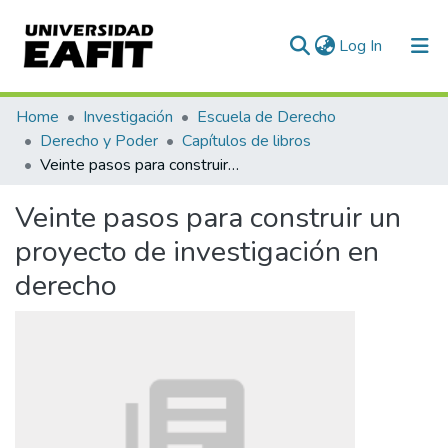
(current)
Log In
Communities & Collections
Home
Investigación
Escuela de Derecho
Derecho y Poder
Capítulos de libros
All of DSpace
Veinte pasos para construir un proyecto de investigación en derecho
Statistics
Veinte pasos para construir un
proyecto de investigación en
derecho