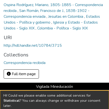
Ospina Rodríguez, Mariano, 1805-1885 - Correspondencia
recibida
,
San Román, Francisco de J., 1838-1902 -
Correspondencia enviada
,
Jesuitas en Colombia
,
Estados
Unidos - Política y gobierno
,
Iglesia y Estado - Estados
Unidos - Siglo XIX
,
Colombia - Política - Siglo XIX
URI
http://hdl.handle.net/10784/3715
Collections
Correspondencia recibida
Full item page
Vigilada Mineducación
Universidad con Acreditación Institucional hasta 2026 -
Hi! Could we please enable some additional services for
Resolución MEN 2158 de 2018
Statistical
? You can always change or withdraw your consent
later.