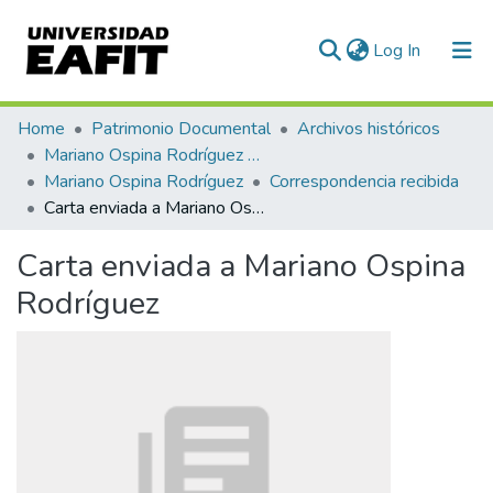
(current)
Log In
Communities & Collections
Home
Patrimonio Documental
Archivos históricos
Mariano Ospina Rodríguez (1826 -1912)
All of DSpace
Mariano Ospina Rodríguez
Correspondencia recibida
Carta enviada a Mariano Ospina Rodríguez
Statistics
Carta enviada a Mariano Ospina
Rodríguez