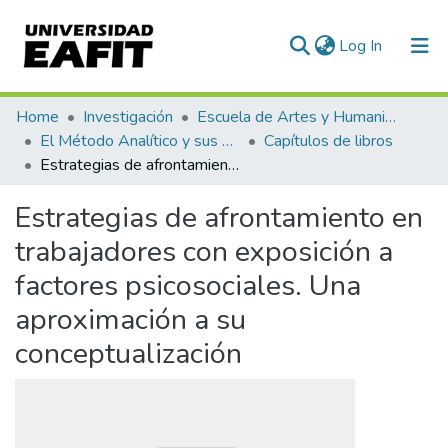
(current)
Log In
Communities & Collections
Home
Investigación
Escuela de Artes y Humanidades
El Método Analítico y sus Aplicaciones en las Ciencias Sociales y Humanas (EAFIT - U de A)
Capítulos de libros
All of DSpace
Estrategias de afrontamiento en trabajadores con exposición a factores psicosociales. Una aproximación a su conceptualización
Statistics
Estrategias de afrontamiento en
trabajadores con exposición a
factores psicosociales. Una
aproximación a su
conceptualización