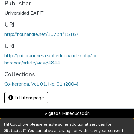
Publisher
Universidad EAFIT
URI
http://hdl.handle.net/10784/15187
URI
http://publicaciones.eafit.edu.co/index.php/co-
herencia/article/view/4844
Collections
Co-herencia, Vol. 01, No. 01 (2004)
Full item page
Vigilada Mineducación
Universidad con Acreditación Institucional hasta 2026 -
Hi! Could we please enable some additional services for
Resolución MEN 2158 de 2018
Statistical
? You can always change or withdraw your consent