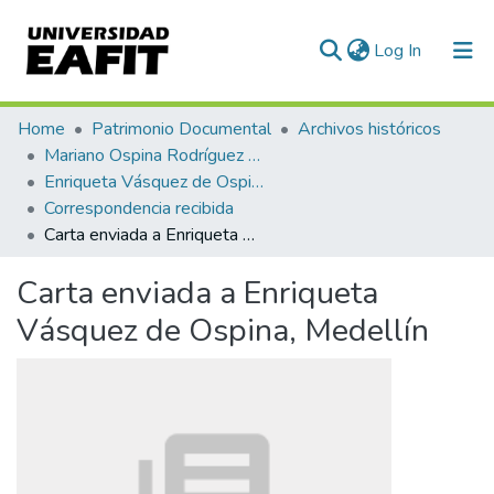
(current)
Log In
Communities & Collections
Home
Patrimonio Documental
Archivos históricos
Mariano Ospina Rodríguez (1826 -1912)
All of DSpace
Enriqueta Vásquez de Ospina
Correspondencia recibida
Statistics
Carta enviada a Enriqueta Vásquez de Ospina, Medellín
Carta enviada a Enriqueta
Vásquez de Ospina, Medellín