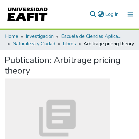
(current)
Log In
Communities & Collections
Home
Investigación
Escuela de Ciencias Aplicadas e Ingeniería
Naturaleza y Ciudad
Libros
Arbitrage pricing theory
All of DSpace
Publication:
Arbitrage pricing
Statistics
theory