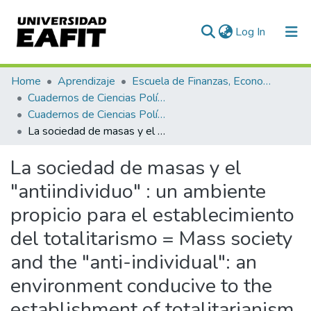
(current)
Log In
Communities & Collections
Home
Aprendizaje
Escuela de Finanzas, Economía y Gobierno
Cuadernos de Ciencias Políticas
All of DSpace
Cuadernos de Ciencias Políticas, Núm. 06 (2014)
La sociedad de masas y el "antiindividuo" : un ambiente propicio para el establecimiento del totalitarismo = Mass society and the "anti-individual": an environment conducive to the establishment of totalitarianism
Statistics
La sociedad de masas y el
"antiindividuo" : un ambiente
propicio para el establecimiento
del totalitarismo = Mass society
and the "anti-individual": an
environment conducive to the
establishment of totalitarianism