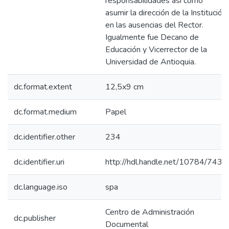
responsabilidades así como
asumir la dirección de la Institución
en las ausencias del Rector.
Igualmente fue Decano de
Educación y Vicerrector de la
Universidad de Antioquia.
dc.format.extent
12,5x9 cm
dc.format.medium
Papel
dc.identifier.other
234
dc.identifier.uri
http://hdl.handle.net/10784/7438
dc.language.iso
spa
Centro de Administración
dc.publisher
Documental