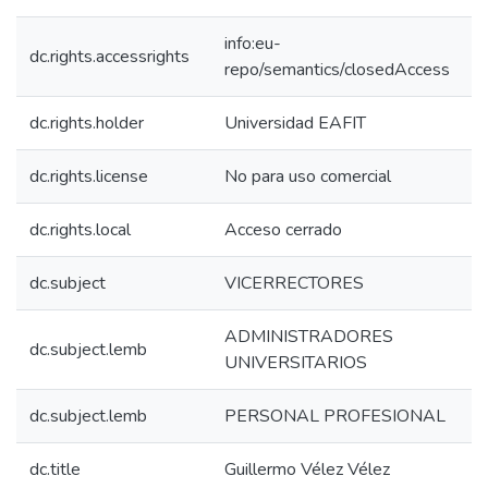
info:eu-
dc.rights.accessrights
repo/semantics/closedAccess
dc.rights.holder
Universidad EAFIT
dc.rights.license
No para uso comercial
dc.rights.local
Acceso cerrado
dc.subject
VICERRECTORES
ADMINISTRADORES
dc.subject.lemb
UNIVERSITARIOS
dc.subject.lemb
PERSONAL PROFESIONAL
dc.title
Guillermo Vélez Vélez