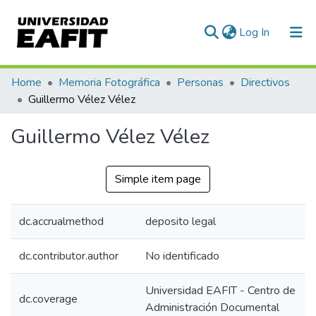
(current)
Log In
Communities & Collections
Home
Memoria Fotográfica
Personas
Directivos
Guillermo Vélez Vélez
All of DSpace
Guillermo Vélez Vélez
Statistics
Simple item page
dc.accrualmethod
deposito legal
dc.contributor.author
No identificado
Universidad EAFIT - Centro de
dc.coverage
Administración Documental