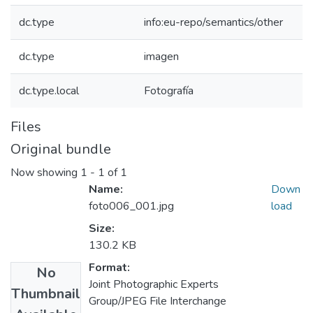
dc.type
info:eu-repo/semantics/other
dc.type
imagen
dc.type.local
Fotografía
Files
Original bundle
Now showing
1 - 1 of 1
Name:
Down
foto006_001.jpg
load
Size:
130.2 KB
Format:
No
Joint Photographic Experts
Thumbnail
Group/JPEG File Interchange