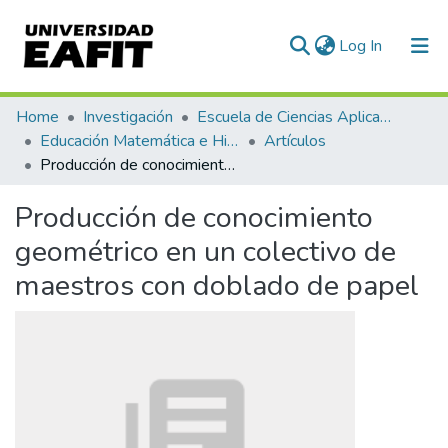
(current)
Log In
Communities & Collections
Home
Investigación
Escuela de Ciencias Aplicadas e Ingeniería
Educación Matemática e Historia (EAFIT - U de A)
Artículos
All of DSpace
Producción de conocimiento geométrico en un colectivo de maestros con doblado de papel
Statistics
Producción de conocimiento
geométrico en un colectivo de
maestros con doblado de papel