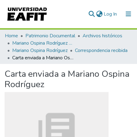
(current)
Log In
Communities & Collections
Home
Patrimonio Documental
Archivos históricos
Mariano Ospina Rodríguez (1826 -1912)
All of DSpace
Mariano Ospina Rodríguez
Correspondencia recibida
Carta enviada a Mariano Ospina Rodríguez
Statistics
Carta enviada a Mariano Ospina
Rodríguez