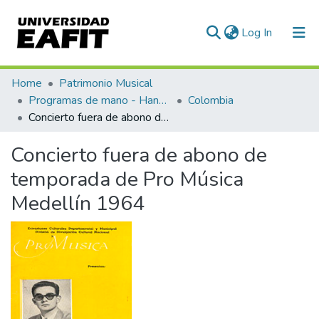
(current)
Log In
Communities & Collections
Home
Patrimonio Musical
Programas de mano - Hand programs
Colombia
All of DSpace
Concierto fuera de abono de temporada de Pro Música Medellín 1964
Statistics
Concierto fuera de abono de
temporada de Pro Música
Medellín 1964