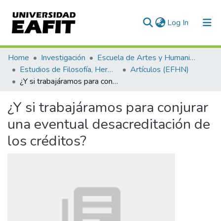
(current)
Log In
Communities & Collections
Home
Investigación
Escuela de Artes y Humanidades
Estudios de Filosofía, Hermenéutica y Narrativas
Artículos (EFHN)
All of DSpace
¿Y si trabajáramos para conjurar una eventual desacreditación de los créditos?
Statistics
¿Y si trabajáramos para conjurar
una eventual desacreditación de
los créditos?