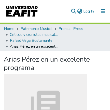
(current)
Log In
Communities & Collections
Home
Patrimonio Musical
Prensa- Press
Críticos y cronistas musicales
All of DSpace
Rafael Vega Bustamante
Arias Pérez en un excelente programa
Statistics
Arias Pérez en un excelente
programa