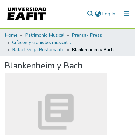
(current)
Log In
Communities & Collections
Home
Patrimonio Musical
Prensa- Press
Críticos y cronistas musicales
All of DSpace
Rafael Vega Bustamante
Blankenheim y Bach
Statistics
Blankenheim y Bach