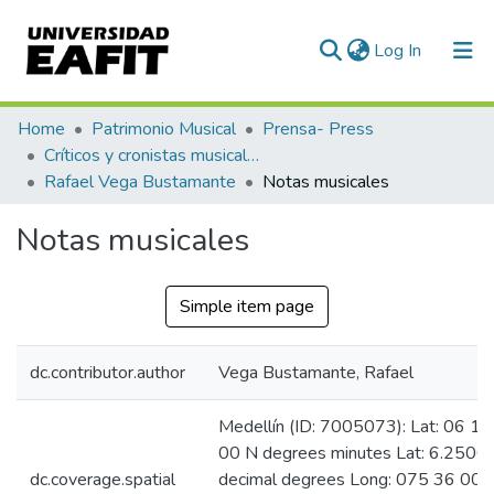
(current)
Log In
Communities & Collections
Home
Patrimonio Musical
Prensa- Press
Críticos y cronistas musicales
All of DSpace
Rafael Vega Bustamante
Notas musicales
Statistics
Notas musicales
Simple item page
dc.contributor.author
Vega Bustamante, Rafael
Medellín (ID: 7005073): Lat: 06 15
00 N degrees minutes Lat: 6.2500
dc.coverage.spatial
decimal degrees Long: 075 36 00