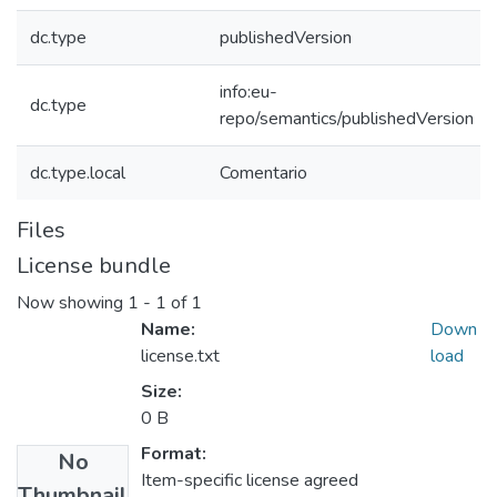
dc.type
publishedVersion
info:eu-
dc.type
repo/semantics/publishedVersion
dc.type.local
Comentario
Files
License bundle
Now showing
1 - 1 of 1
Name:
Down
license.txt
load
Size:
0 B
Format:
No
Item-specific license agreed
Thumbnail