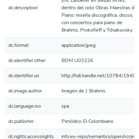
Eric Landerer en Bellas Artes,
dc.description
dentro del ciclo Obras Maestras del
Piano; reseña discográfica, discos
con conciertos para piano de
Brahms, Prokofieff y Tchaikovsky
dc.format
application/jpeg
dc.identifier.other
BDM U03226
dc.identifier.uri
http://hdl.handle.net/10784/19402
dc.image.author
Imagen de J. Brahms
dc.language.iso
spa
dc.publisher
Periódico El Colombiano
dc.rights.accessrights
info:eu-repo/semantics/openAccess