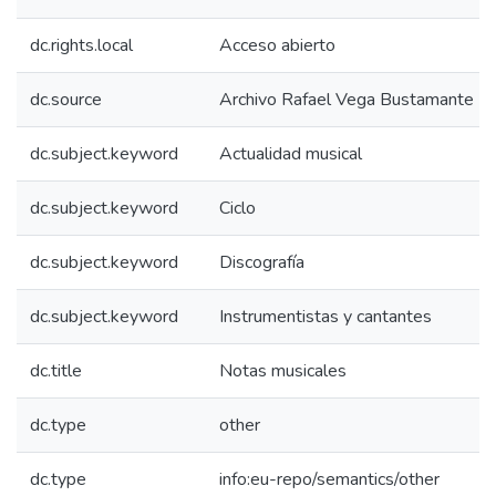
dc.rights.local
Acceso abierto
dc.source
Archivo Rafael Vega Bustamante
dc.subject.keyword
Actualidad musical
dc.subject.keyword
Ciclo
dc.subject.keyword
Discografía
dc.subject.keyword
Instrumentistas y cantantes
dc.title
Notas musicales
dc.type
other
dc.type
info:eu-repo/semantics/other