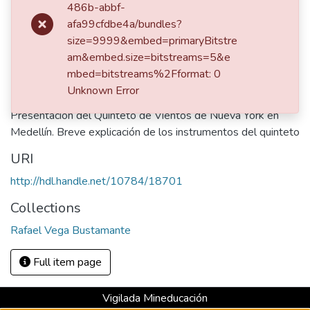
486b-abbf-
Publisher
afa99cfdbe4a/bundles?
Periódico El Colombiano
size=9999&embed=primaryBitstre
am&embed.size=bitstreams=5&e
Description
mbed=bitstreams%2Fformat: 0
Medellín, Biblioteca Luis Echavarría Villegas, Sala de
Unknown Error
Patrimonio Documental, Archivo Rafael Vega Bustamante
Presentación del Quinteto de Vientos de Nueva York en
Medellín. Breve explicación de los instrumentos del quinteto
URI
http://hdl.handle.net/10784/18701
Collections
Rafael Vega Bustamante
Full item page
Vigilada Mineducación