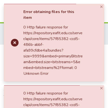
×
(current)
Log In
Error obtaining files for this
item
Communities & Collections
0 Http failure response for
Home
Patrimonio Musical
Prensa- Press
https://repository.eafit.edu.co/serve
Críticos y cronistas musicales
All of DSpace
r/api/core/items/57f85382-ccd5-
Rafael Vega Bustamante
El Quinteto de Vientos
486b-abbf-
Statistics
El Quinteto de Vientos
afa99cfdbe4a/bundles?
size=9999&embed=primaryBitstre
am&embed.size=bitstreams=5&e
mbed=bitstreams%2Fformat: 0
Date
Unknown Error
1956-07-21
×
Authors
0 Http failure response for
Vega Bustamante, Rafael
https://repository.eafit.edu.co/serve
r/api/core/items/57f85382-ccd5-