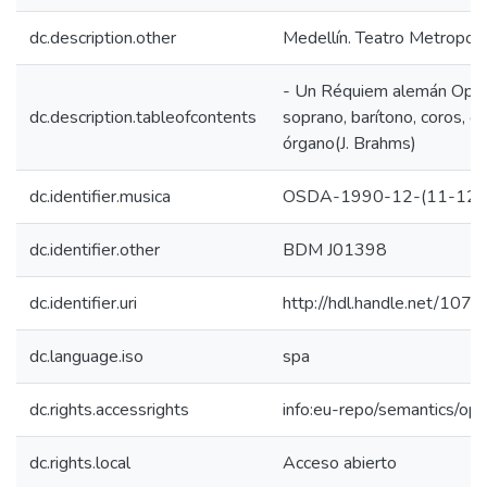
dc.description.other
Medellín. Teatro Metropoli
- Un Réquiem alemán Op. 
dc.description.tableofcontents
soprano, barítono, coros, o
órgano(J. Brahms)
dc.identifier.musica
OSDA-1990-12-(11-12)
dc.identifier.other
BDM J01398
dc.identifier.uri
http://hdl.handle.net/10
dc.language.iso
spa
dc.rights.accessrights
info:eu-repo/semantics/op
dc.rights.local
Acceso abierto