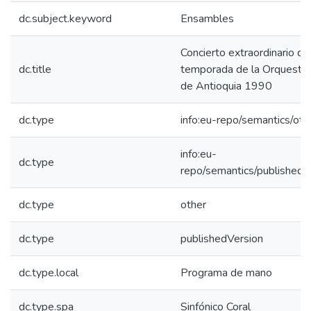
dc.subject.keyword
Ensambles
Concierto extraordinario de
dc.title
temporada de la Orquesta 
de Antioquia 1990
dc.type
info:eu-repo/semantics/oth
info:eu-
dc.type
repo/semantics/publishedV
dc.type
other
dc.type
publishedVersion
dc.type.local
Programa de mano
dc.type.spa
Sinfónico Coral