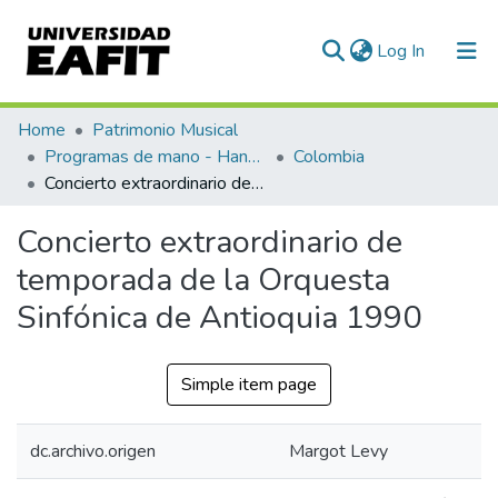
(current)
Log In
Communities & Collections
Home
Patrimonio Musical
Programas de mano - Hand programs
Colombia
All of DSpace
Concierto extraordinario de temporada de la Orquesta Sinfónica de Antioquia 1990
Statistics
Concierto extraordinario de
temporada de la Orquesta
Sinfónica de Antioquia 1990
Simple item page
dc.archivo.origen
Margot Levy