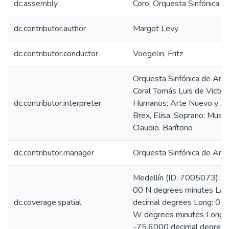
dc.assembly
Coro, Orquesta Sinfónica
dc.contributor.author
Margot Levy
dc.contributor.conductor
Voegelin, Fritz
Orquesta Sinfónica de Anti
Coral Tomás Luis de Victor
dc.contributor.interpreter
Humanos; Arte Nuevo y An
Brex, Elisa. Soprano; Musk
Claudio. Barítono
dc.contributor.manager
Orquesta Sinfónica de Anti
Medellín (ID: 7005073): L
00 N degrees minutes Lat
dc.coverage.spatial
decimal degrees Long: 07
W degrees minutes Long:
-75.6000 decimal degree