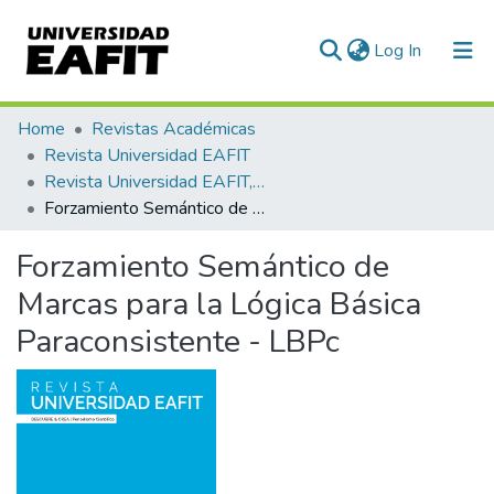
(current)
Log In
Communities & Collections
Home
Revistas Académicas
Revista Universidad EAFIT
All of DSpace
Revista Universidad EAFIT, Vol. 39, Núm. 130 (2003)
Forzamiento Semántico de Marcas para la Lógica Básica Paraconsistente - LBPc
Statistics
Forzamiento Semántico de
Marcas para la Lógica Básica
Paraconsistente - LBPc