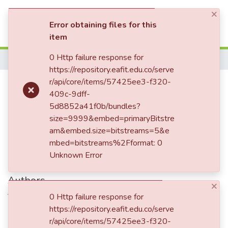
×
(current)
Log In
Error obtaining files for this
item
Communities & Collections
0 Http failure response for
Home
https://repository.eafit.edu.co/serve
All of DSpace
Demus o el pianismo de
r/api/core/items/57425ee3-f320-
409c-9dff-
Statistics
renovación
5d8852a41f0b/bundles?
size=9999&embed=primaryBitstre
am&embed.size=bitstreams=5&e
Date
mbed=bitstreams%2Fformat: 0
Unknown Error
1984-10-13
Authors
×
Vega Bustamante, Rafael
0 Http failure response for
https://repository.eafit.edu.co/serve
r/api/core/items/57425ee3-f320-