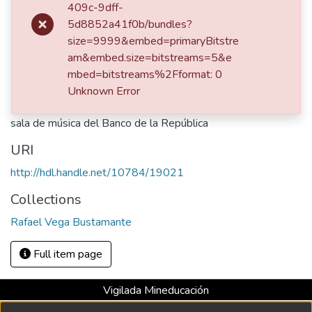
Publisher
409c-9dff-
Periódico El Mundo
5d8852a41f0b/bundles?
size=9999&embed=primaryBitstre
Description
am&embed.size=bitstreams=5&e
Medellín, Biblioteca Luis Echavarría Villegas, Sala de
mbed=bitstreams%2Fformat: 0
Patrimonio Documental, Archivo Rafael Vega Bustamante
Unknown Error
Reseña del recital del pianista austriaco Jorg Demus en la
sala de música del Banco de la República
URI
http://hdl.handle.net/10784/19021
Collections
Rafael Vega Bustamante
Full item page
Vigilada Mineducación
Universidad con Acreditación Institucional hasta 2026 -