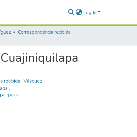
Log In
íguez
Correspondencia recibida
Cuajiniquilapa
a recibida
,
Vásquez
iada
,
845-1933 -