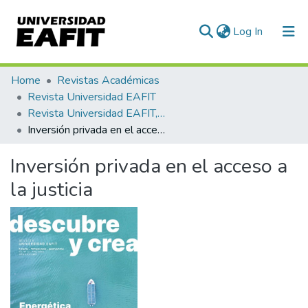
(current)
Log In
Communities & Collections
Home
Revistas Académicas
Revista Universidad EAFIT
All of DSpace
Revista Universidad EAFIT, Vol. 57, Núm. 178 (2023)
Inversión privada en el acceso a la justicia
Statistics
Inversión privada en el acceso a
la justicia