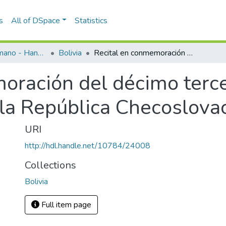
s
All of DSpace
Statistics
Programas de mano - Hand programs
Bolivia
Recital en conmemoración del décimo tercer aniversario de la Independencia de la República Checoslovaca
oración del décimo tercer
la República Checoslova
URI
http://hdl.handle.net/10784/24008
Collections
Bolivia
Full item page